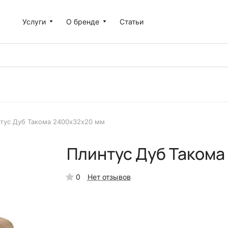
Услуги
О бренде
Статьи
тус Дуб Такома 2400х32х20 мм
Плинтус Дуб Такома
0
Нет отзывов