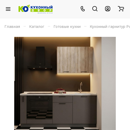
–
–
–
Главная
Каталог
Готовые кухни
Кухонный гарнитур Р