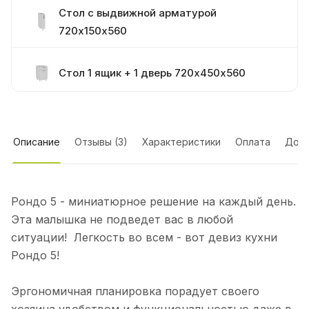
Стол с выдвижной арматурой
720х150х560
Стол 1 ящик + 1 дверь 720х450х560
Стол под духовку 720х600х560
Описание
Отзывы (3)
Характеристики
Оплата
Дост
Стол 720х600х560 под мойку
Рондо 5 - миниатюрное решение на каждый день.
Эта малышка не подведет вас в любой
Ручка черная
ситуации! Легкость во всем - вот девиз кухни
Рондо 5!
Эргономичная планировка порадует своего