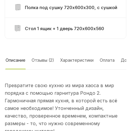
Полка под сушку 720х600х300, с сушкой
Стол 1 ящик + 1 дверь 720х600х560
Стол под духовку 720х600х560
Описание
Отзывы (2)
Характеристики
Оплата
Дост
Стол 1 дверь 720х600х560
Превратите свою кухню из мира хаоса в мир
Стол 720х600х560 под мойку
порядка с помощью гарнитура Рондо 2.
Гармоничная прямая кухня, в которой есть всё
самое необходимое! Утонченный дизайн,
Ручка черная
качество, проверенное временем, компактные
размеры - то, что нужно современному