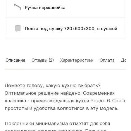
Ручка нержавейка
Полка под сушку 720х600х300, с сушкой
Стол 1 ящик + 1 дверь 720х600х560
Описание
Отзывы (2)
Характеристики
Оплата
Дост
Стол под духовку 720х600х560
Ломаете голову, какую кухню выбрать?
Стол 1 дверь 720х600х560
Оптимальное решение найдено! Современная
классика - прямая модульная кухня Рондо 6. Союз
простоты и удобства воплотился в эту модель.
Стол 720х600х560 под мойку
Поклонники минимализма отметят для себя