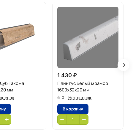
1 430 ₽
Дуб Такома
Плинтус Белый мрамор
х20 мм
1600х32х20 мм
 оценок
Нет оценок
0
ину
В корзину