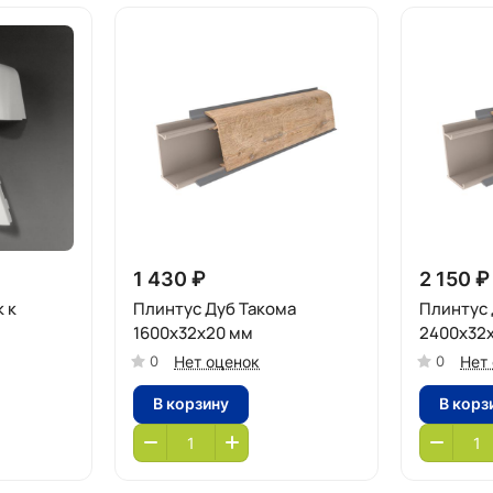
1 430 ₽
2 150 ₽
 к
Плинтус Дуб Такома
Плинтус 
1600х32х20 мм
2400х32
Нет оценок
Нет
0
0
В корзину
В корз