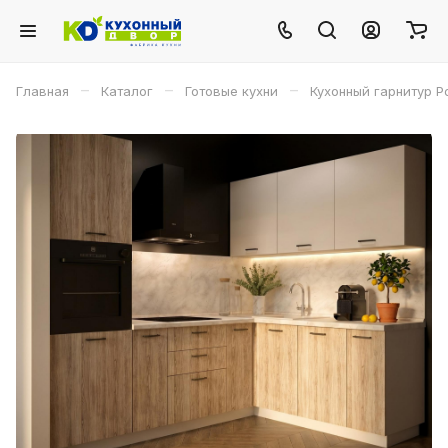
–
–
–
Главная
Каталог
Готовые кухни
Кухонный гарнитур Р