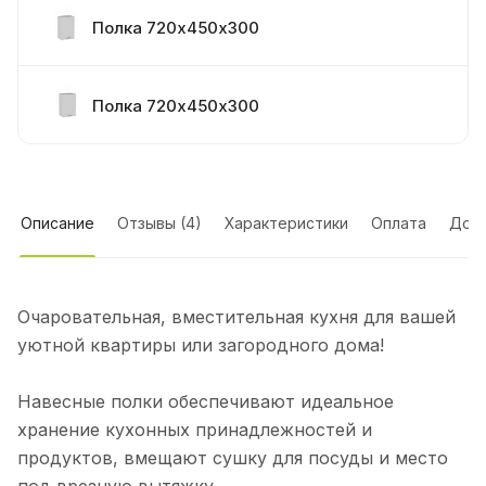
Полка 720х450х300
Полка 720х450х300
Стол 1 ящик + 1 дверь 720х450х560
Описание
Отзывы (4)
Характеристики
Оплата
Дост
Полка под сушку 720х600х300, с сушкой
Очаровательная, вместительная кухня для вашей
Полка под вытяжку 720х600х300
уютной квартиры или загородного дома!
Навесные полки обеспечивают идеальное
Стол под духовку 720х600х560
хранение кухонных принадлежностей и
продуктов, вмещают сушку для посуды и место