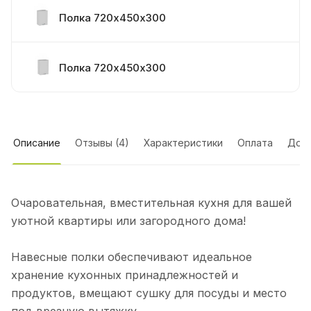
Полка 720х450х300
Полка 720х450х300
Стол 1 ящик + 1 дверь 720х450х560
Описание
Отзывы (4)
Характеристики
Оплата
Дост
Полка под сушку 720х600х300, с сушкой
Очаровательная, вместительная кухня для вашей
Полка под вытяжку 720х600х300
уютной квартиры или загородного дома!
Навесные полки обеспечивают идеальное
Стол под духовку 720х600х560
хранение кухонных принадлежностей и
продуктов, вмещают сушку для посуды и место